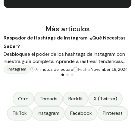
Más artículos
Raspador de Hashtags de Instagram: ¿Qué Necesitas
Saber?
Desbloquea el poder de los hashtags de Instagram con
nuestra guía completa. Aprende a rastrear tendencias,
analizar el compromiso y aprovechar los datos para el
Instagram
7
minutos de lectura
Fecha:
November 18, 2024
éxito en marketing.
Otro
Threads
Reddit
X (Twitter)
TikTok
Instagram
Facebook
Pinterest