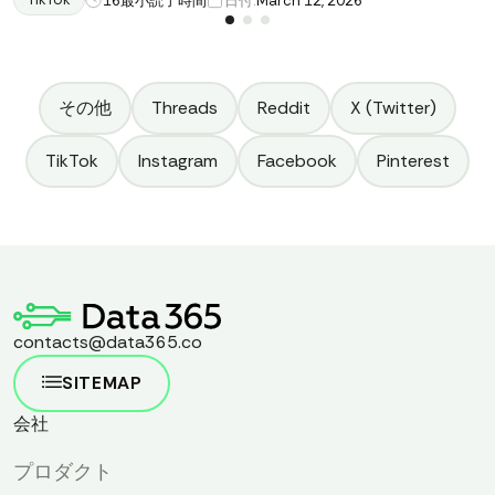
16
最小読了時間
日付:
March 12, 2026
その他
Threads
Reddit
X (Twitter)
TikTok
Instagram
Facebook
Pinterest
contacts@data365.co
SITEMAP
会社
プロダクト