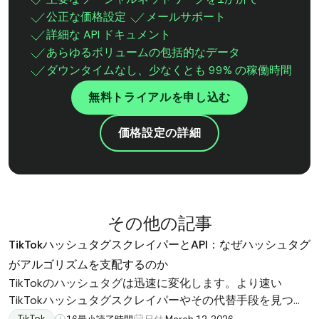
公正な価格設定
メールサポート
詳細な API ドキュメント
あらゆるボリュームの包括的なデータ
ダウンタイムなし、少なくとも 99% の稼働時間
無料トライアルを申し込む
価格設定の詳細
その他の記事
TikTokハッシュタグスクレイパーとAPI：なぜハッシュタグ
がアルゴリズムを支配するのか
TikTokのハッシュタグは迅速に変化します。より速い
TikTokハッシュタグスクレイパーやその代替手段を見つけ
ましょう。選ぶ前にこのガイドをお読みください。
TikTok