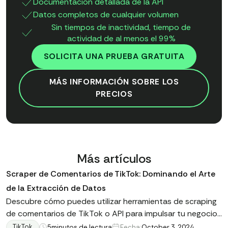
Documentación detallada de la API
Datos completos de cualquier volumen
Sin tiempos de inactividad, tiempo de
actividad de al menos el 99%
SOLICITA UNA PRUEBA GRATUITA
MÁS INFORMACIÓN SOBRE LOS
PRECIOS
Más artículos
Scraper de Comentarios de TikTok: Dominando el Arte
de la Extracción de Datos
Descubre cómo puedes utilizar herramientas de scraping
de comentarios de TikTok o API para impulsar tu negocio.
Conoce las características clave, las principales ventajas
TikTok
5
minutos de lectura
Fecha:
October 3, 2024