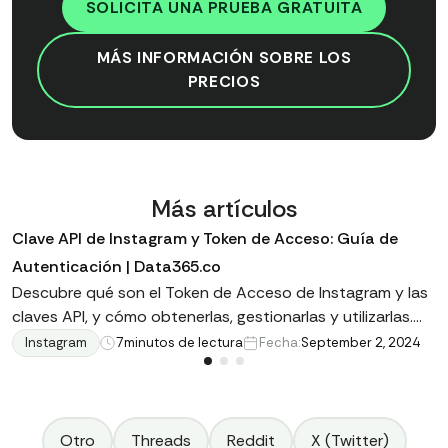
SOLICITA UNA PRUEBA GRATUITA
MÁS INFORMACIÓN SOBRE LOS
PRECIOS
Más artículos
Clave API de Instagram y Token de Acceso: Guía de
Autenticación | Data365.co
Descubre qué son el Token de Acceso de Instagram y las
claves API, y cómo obtenerlas, gestionarlas y utilizarlas.
Explora otras opciones para mejorar la estrategia de
Instagram
7
minutos de lectura
Fecha:
September 2, 2024
redes sociales de tu negocio. Lee más en nuestro artículo
Otro
Threads
Reddit
X (Twitter)