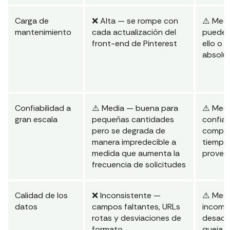
Carga de
❌ Alta — se rompe con
⚠️ Medi
mantenimiento
cada actualización del
puede 
front-end de Pinterest
ello o 
absolu
Confiabilidad a
⚠️ Media — buena para
⚠️ Medi
gran escala
pequeñas cantidades
confia
pero se degrada de
comple
manera impredecible a
tiempo 
medida que aumenta la
provee
frecuencia de solicitudes
Calidad de los
❌ Inconsistente —
⚠️ Med
datos
campos faltantes, URLs
incomp
rotas y desviaciones de
desact
formato
queja 