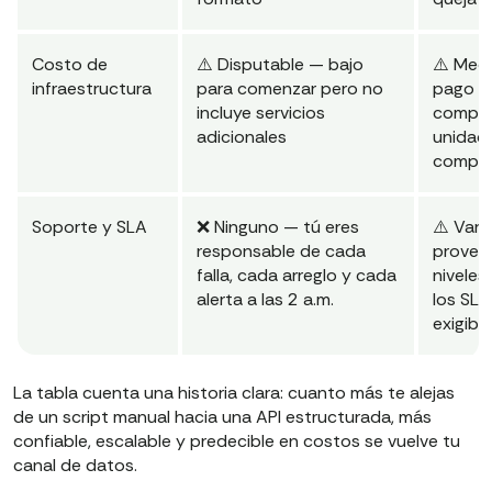
Costo de
⚠️ Disputable — bajo
⚠️ Medi
infraestructura
para comenzar pero no
pago p
incluye servicios
compli
adicionales
unidad
comput
Soporte y SLA
❌ Ninguno — tú eres
⚠️ Varí
responsable de cada
provee
falla, cada arreglo y cada
niveles
alerta a las 2 a.m.
los SLA
exigibl
La tabla cuenta una historia clara: cuanto más te alejas
de un script manual hacia una API estructurada, más
confiable, escalable y predecible en costos se vuelve tu
canal de datos.