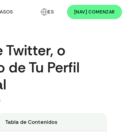
ASOS
ES
[NAV] COMENZAR
Twitter, o
de Tu Perfil
l
6
Tabla de Contenidos