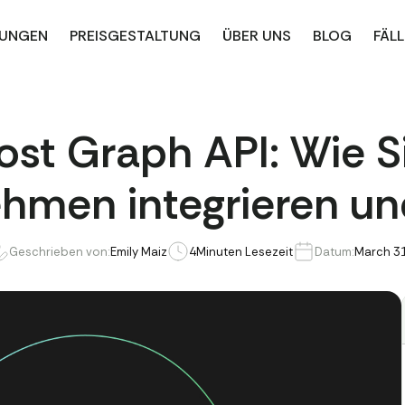
UNGEN
PREISGESTALTUNG
ÜBER UNS
BLOG
FÄLL
st Graph API: Wie Sie
ehmen integrieren u
Geschrieben von:
Emily Maiz
4
Minuten Lesezeit
Datum:
March 31