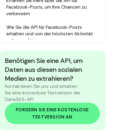
Erfahren Sie mehr über die API für
Facebook-Posts, um Ihre Chancen zu
verbessern
Wie Sie die API für Facebook-Posts
erhalten und von der höchsten Aktivität
online profitieren
Warum Sie die Facebook Feed Graph API in
Benötigen Sie eine API, um
Ihrem Unternehmen nutzen sollten
Daten aus diesen sozialen
Medien zu extrahieren?
Kontaktieren Sie uns und erhalten
Sie eine kostenlose Testversion der
Data365-API
FORDERN SIE EINE KOSTENLOSE
TESTVERSION AN