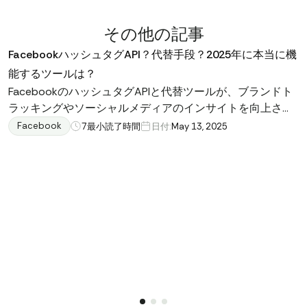
その他の記事
FacebookハッシュタグAPI？代替手段？2025年に本当に機
能するツールは？
FacebookのハッシュタグAPIと代替ツールが、ブランドト
ラッキングやソーシャルメディアのインサイトを向上させ
るために、データを効率的に収集・分析する方法を発見し
Facebook
7
最小読了時間
日付:
May 13, 2025
てください。トレンドを明らかにし、リアルタイムデータ
にアクセスしてソーシャルメディア戦略を最適化しましょ
う。