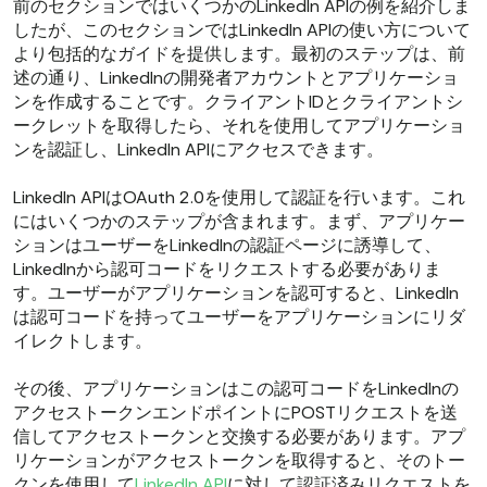
前のセクションではいくつかのLinkedIn APIの例を紹介しま
したが、このセクションではLinkedIn APIの使い方について
より包括的なガイドを提供します。最初のステップは、前
述の通り、LinkedInの開発者アカウントとアプリケーショ
ンを作成することです。クライアントIDとクライアントシ
ークレットを取得したら、それを使用してアプリケーショ
ンを認証し、LinkedIn APIにアクセスできます。
LinkedIn APIはOAuth 2.0を使用して認証を行います。これ
にはいくつかのステップが含まれます。まず、アプリケー
ションはユーザーをLinkedInの認証ページに誘導して、
LinkedInから認可コードをリクエストする必要がありま
す。ユーザーがアプリケーションを認可すると、LinkedIn
は認可コードを持ってユーザーをアプリケーションにリダ
イレクトします。
その後、アプリケーションはこの認可コードをLinkedInの
アクセストークンエンドポイントにPOSTリクエストを送
信してアクセストークンと交換する必要があります。アプ
リケーションがアクセストークンを取得すると、そのトー
クンを使用して
LinkedIn API
に対して認証済みリクエストを