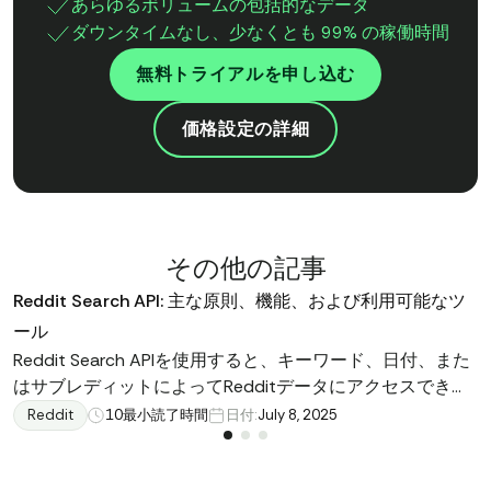
あらゆるボリュームの包括的なデータ
ダウンタイムなし、少なくとも 99% の稼働時間
無料トライアルを申し込む
価格設定の詳細
その他の記事
Reddit Search API: 主な原則、機能、および利用可能なツ
ール
Reddit Search APIを使用すると、キーワード、日付、また
はサブレディットによってRedditデータにアクセスできま
す。主要な機能、ツール、およびニーズに最適なAPIの選び
Reddit
10
最小読了時間
日付:
July 8, 2025
方を探ります。