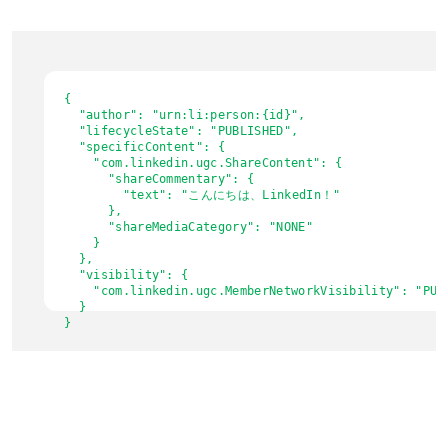
{

  "author": "urn:li:person:{id}",

  "lifecycleState": "PUBLISHED",

  "specificContent": {

    "com.linkedin.ugc.ShareContent": {

      "shareCommentary": {

        "text": "こんにちは、LinkedIn！"

      },

      "shareMediaCategory": "NONE"

    }

  },

  "visibility": {

    "com.linkedin.ugc.MemberNetworkVisibility": "PUBL
  }
