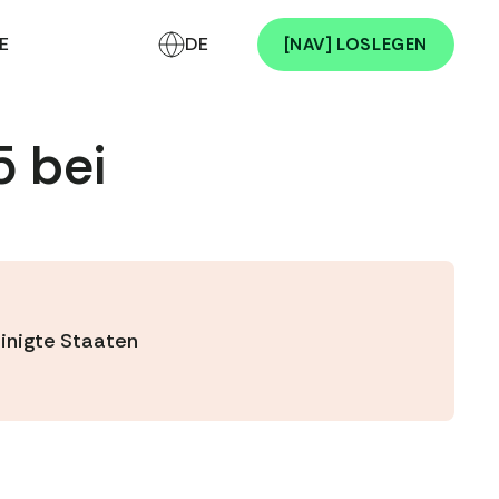
E
DE
[NAV] LOSLEGEN
5 bei
inigte Staaten