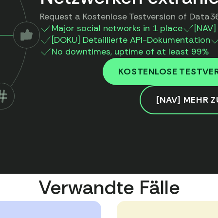
Request a Kostenlose Testversion of Data36
Major social networks in 1 place
[NAV] 
[DOKU] Detaillierte API-Dokumentation
No downtimes, uptime of at least 99%
KOSTENLOSE TESTVE
[NAV] MEHR Z
Verwandte Fälle