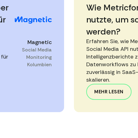
per
Wie Metricf
ür
nutzte, um sc
werden?
Erfahren Sie, wie M
Magnetic
Social Media API nu
Social Media
 für
Intelligenzberichte z
Monitoring
Datenworkflows zu 
Kolumbien
zuverlässig in SaaS
skalieren.
MEHR LESEN