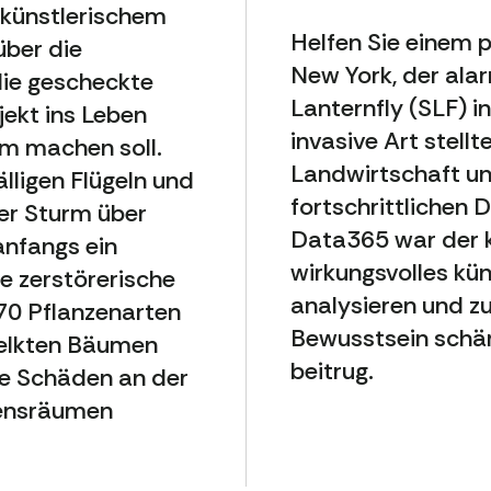
 künstlerischem
Helfen Sie einem p
über die
New York, der ala
die gescheckte
Lanternfly (SLF) i
jekt ins Leben
invasive Art stellt
m machen soll.
Landwirtschaft un
älligen Flügeln und
fortschrittlichen
ller Sturm über
Data365 war der kr
anfangs ein
wirkungsvolles kün
ne zerstörerische
analysieren und zu
 70 Pflanzenarten
Bewusstsein schär
rwelkten Bäumen
beitrug.
he Schäden an der
bensräumen