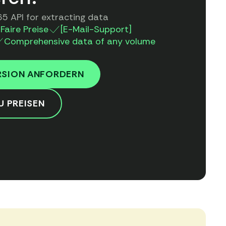
5 API for extracting data
Faire Preise
[E-Mail-Support]
Comprehensive data of any volume
RSION ANFORDERN
U PREISEN