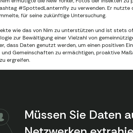
. Nim ermutigte die New Yorker, Fotos der Insekten zu 
ashtag #SpottedLanternfly zu verwenden. Er nutzte di
mmelte, für seine zukünftige Untersuchung.
jekte wie das von Nim zu unterstützen und ist stets o
ogie zur Bewältigung einer Vielzahl von gemeinnützi
er, dass Daten genutzt werden, um einen positiven Ein
n und Gemeinschaften zu ermächtigen, proaktive Ma
u ergreifen.
Müssen Sie Daten a
Netzwerken extrahi