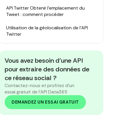
API Twitter Obtenir l'emplacement du
Tweet : comment procéder
Utilisation de la géolocalisation de l'API
Twitter
Limites et aspects éthiques
Vous avez besoin d'une API
Alternatives de localisation de l'API Twitter
pour extraire des données de
Emplacement du Tweet dans l'API Twitter :
ce réseau social ?
résumé
Contactez-nous et profitez d'un
essai gratuit de l'API Data365
DEMANDEZ UN ESSAI GRATUIT