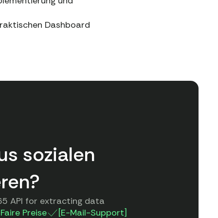
plementierung und
praktischen Dashboard
us sozialen
eren?
5 API for extracting data
Faire Preise
[E-Mail-Support]