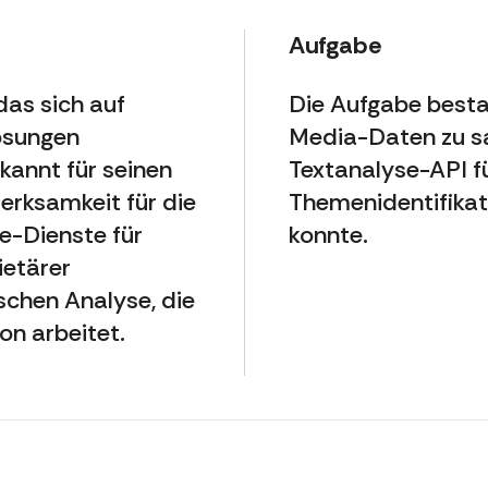
Aufgabe
das sich auf
Die Aufgabe besta
ösungen
Media-Daten zu sa
kannt für seinen
Textanalyse-API f
rksamkeit für die
Themenidentifikat
ne-Dienste für
konnte.
ietärer
schen Analyse, die
on arbeitet.