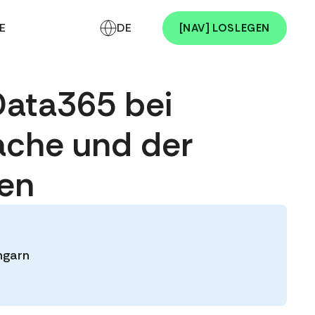
E
DE
[NAV] LOSLEGEN
Data365 bei
rache und der
fen
ngarn