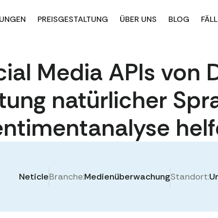
UNGEN
PREISGESTALTUNG
ÜBER UNS
BLOG
FÄLL
cial Media APIs von 
tung natürlicher Sp
ntimentanalyse hel
Neticle
Branche:
Medienüberwachung
Standort:
U