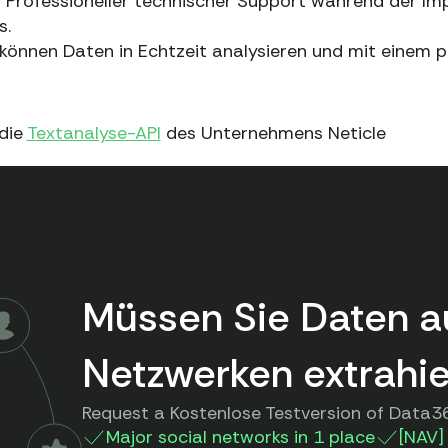
.
Professioneller technischer Support während der Im
s.
können Daten in Echtzeit analysieren und mit einem 
 die
Textanalyse-API
des Unternehmens Neticle
Müssen Sie Daten a
Netzwerken extrahi
Request a Kostenlose Testversion of Data36
Major social networks in 1 place
[NAV] 