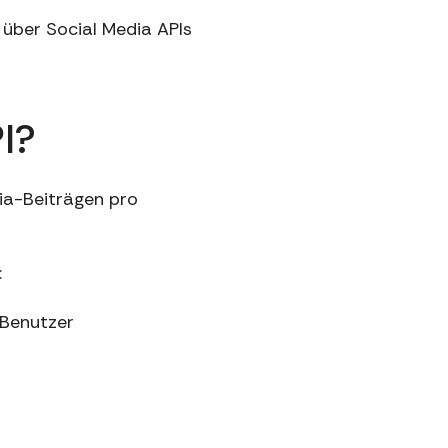
e über Social Media APIs
I?
ia-Beiträgen pro
:
 Benutzer