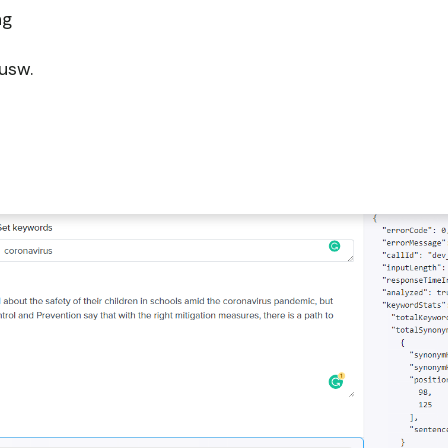
ng
usw.