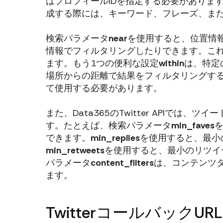
はプロフィールIDを指定する必要がありま
成する際には、キーワード、フレーズ、ま
検索パラメータ
near
を使用すると、位置情
情報でフィルタリングしたりできます。これはT
ます。もう1つの便利な設定
within
は、特定
場所からの距離で結果をフィルタリングす
て使用する必要があります。
また、Data365のTwitter APIで
す。たとえば、検索パラメータ
min_faves
できます。
min_replies
を使用すると、最小
min_retweets
を使用すると、最小のリツイ
パラメータ
content_filters
は、コンテンツ
ます。
TwitterコールバックURL