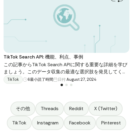
TikTok Search API: 機能、利点、事例
この記事からTikTok Search APIに関する重要な詳細を学び
ましょう。このデータ収集の最適な選択肢を発見してくだ
さい：その機能、利点、使用例について。APIがどのように
TikTok
6
最小読了時間
日付:
August 27, 2024
ユーザーエンゲージメントを向上させ、オーディエンスを
拡大し、ブランドを効果的に促進するのに役立つかを学び
ましょう。開発者であれマーケターであれ、TikTokの膨大
なデータを活用してターゲットを絞った影響力のあるキャ
その他
Threads
Reddit
X (Twitter)
ンペーンを実施する方法を見つけてください。
TikTok
Instagram
Facebook
Pinterest