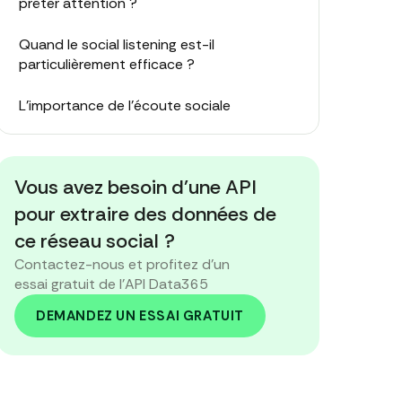
prêter attention ?
Quand le social listening est-il
particulièrement efficace ?
L'importance de l'écoute sociale
En quoi le social listening diffère-t-il de la
surveillance en ligne ?
Vous avez besoin d'une API
Changements dans l'API d'Instagram
pour extraire des données de
ce réseau social ?
Informations utiles que les données
Contactez-nous et profitez d'un
Instagram peuvent fournir
essai gratuit de l'API Data365
Les meilleurs outils
DEMANDEZ UN ESSAI GRATUIT
Conclusion