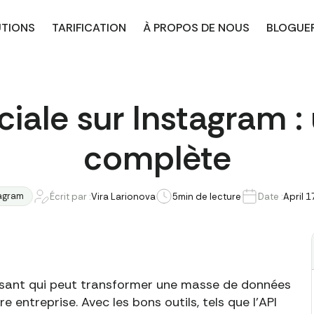
UTIONS
TARIFICATION
À PROPOS DE NOUS
BLOGUE
iale sur Instagram :
complète
agram
Écrit par :
Vira Larionova
5
min de lecture
Date :
April 1
uissant qui peut transformer une masse de données
e entreprise. Avec les bons outils, tels que l'API